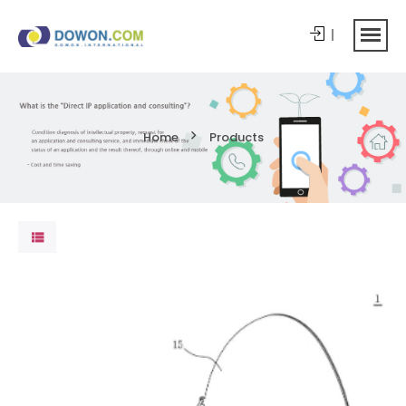
Home
Products