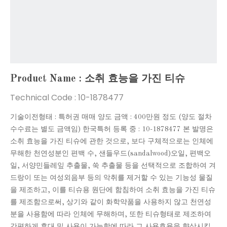
Product Name : 소취 효능을 가진 티슈
Technical Code :
10-1878477
기술이전형태 : 특허권 매매 양도 금액 : 400만원 정도 (양도 절차
수수료는 별도 금액임) 한국특허 등록 중 : 10-1878477 본 발명은
소취 효능을 가진 티슈에 관한 것으로, 보다 구체적으로는 인체에
무해한 천연성분인 편백 수, 샌들우드(sandalwood)오일, 편백오
일, 서양민들레잎 추출물, 쑥 추출물 등을 선택적으로 조합하여 겨
드랑이 또는 여성외음부 등의 악취를 제거할 수 있는 기능성 물질
을 제조하고, 이를 티슈용 원단에 함침하여 소취 효능을 가진 티슈
를 제조함으로써, 상기와 같이 화학약품을 사용하지 않고 천연성
분을 사용함에 따라 인체에 무해하며, 또한 티슈형태로 제조하여
간편하게 휴대 및 사용이 가능함에 따라 그 사용효율을 향상시킬