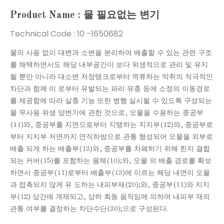
Product Name : 물 필요없는 변기
Technical Code :
10 -1650682
물의 사용 없이 대변과 소변을 분리하여 배출할 수 있는 관련 구조
를 채택하면서도 해당 내부공간이 보다 위생적으로 관리 및 유지
될 뿐만 아니라 대소변 저장탱크로부터 역류하는 악취의 적극적인
차단과 함께 이 로부터 유발되는 파리 유충 등에 소정의 이동경로
를 제공함에 따라 살충 기능 또한 병행 실시될 수 있도록 구성되는
물 무사용 위생 양변기에 관한 것으로, 오물을 수용하는 중공부
(11)와, 중공부를 지면으로부터 지탱하는 지지부(12)와, 중공부로
부터 지지부 저면까지 연직하방으로 관통 형성되어 오물을 외부로
배출 되게 하는 배출부(13)와, 중공부를 차폐하기 위해 힌지 결합
되는 커버(15)를 포함하는 몸체(10);와, 오물 의 배출 경로를 확보
하면서 중공부(11)로부터 배출부(13)에 이르는 해당 내면이 오물
과 접촉되지 않게 유 도하는 내피부재(20);와, 중공부(11)와 지지
부(12) 상간에 개재되고, 상하 회동 움직임에 의하여 내피부 재의
관통 여부를 결정하는 차단수단(30);으로 구성된다.